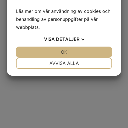
Läs mer om vår användning av cookies och
behandling av personuppgifter på vår
webbplats.
VISA
DETALJER
JA
NEJ
OK
JA
NEJ
NÖDVÄNDIG
INSTÄLLNINGAR
AVVISA ALLA
JA
NEJ
JA
NEJ
MARKNADSFÖRING
STATISTIK