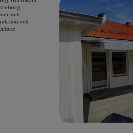
ng, din lokala
ävleborg.
iser och
unktion och
priser.