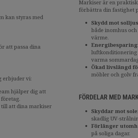
Markiser är en praktisk
förbättra din fastighet p
m kan styras med
Skydd mot sollju
både inomhus och 
värme.
Energibesparing
r att passa dina
luftkonditionering
varma sommardag
Ökad livslängd f
möbler och golv frå
 erbjuder vi:
team hjälper dig att
FÖRDELAR MED MARK
 företag.
r till att dina markiser
Skyddar mot sol
skadlig UV-strålni
Förlänger utom
på soliga dagar.