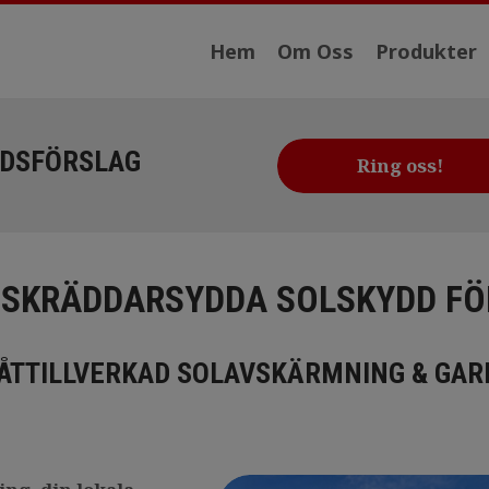
Hem
Om Oss
Produkter
ADSFÖRSLAG
Ring oss!
– SKRÄDDARSYDDA SOLSKYDD F
ÅTTILLVERKAD SOLAVSKÄRMNING & GARD