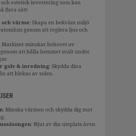
 och estetisk investering som kan
å flera sätt:
s och värme
: Skapa en bekväm miljö
utomhus genom att reglera ljus och
: Markiser minskar behovet av
 genom att hålla hemmet svalt under
ar.
ör golv & inredning
: Skydda dina
n att blekas av solen.
ISER
en
: Minska värmen och skydda dig mot
ng.
hussäsongen
: Njut av din uteplats även