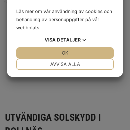
Läs mer om vår användning av cookies och
behandling av personuppgifter på vår
webbplats.
VISA
DETALJER
JA
NEJ
OK
JA
NEJ
NÖDVÄNDIG
INSTÄLLNINGAR
AVVISA ALLA
JA
NEJ
JA
NEJ
MARKNADSFÖRING
STATISTIK
UTVÄNDIGA SOLSKYDD I