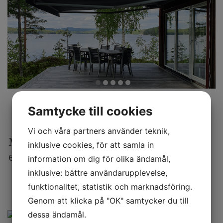
Samtycke till cookies
Vi och våra partners använder teknik,
Motordriven terrassmarkis levererad till
inklusive cookies, för att samla in
en kund i Gävle.
information om dig för olika ändamål,
inklusive: bättre användarupplevelse,
funktionalitet, statistik och marknadsföring.
Genom att klicka på "OK" samtycker du till
dessa ändamål.