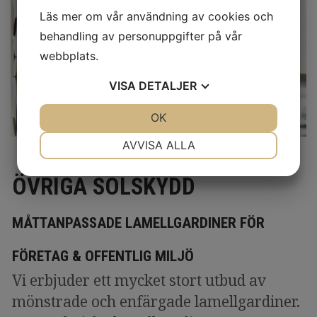
Läs mer om vår användning av cookies och
behandling av personuppgifter på vår
webbplats.
VISA
DETALJER
JA
NEJ
OK
JA
NEJ
NÖDVÄNDIG
INSTÄLLNINGAR
AVVISA ALLA
JA
NEJ
JA
NEJ
ÖVRIGA SOLSKYDD
MARKNADSFÖRING
STATISTIK
MÅTTANPASSADE LAMELLGARDINER FÖR
FÖRETAG & OFFENTLIG MILJÖ
Vi erbjuder ett mycket stort utbud av
mönstrade och enfärgade lamellgardiner.