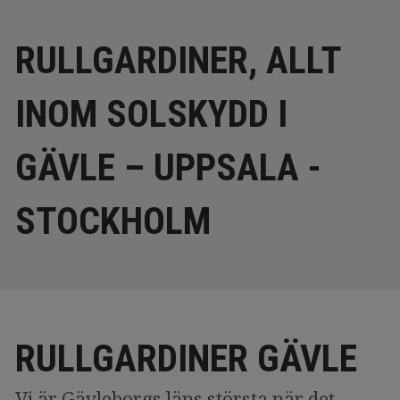
RULLGARDINER, ALLT
INOM SOLSKYDD I
GÄVLE – UPPSALA -
STOCKHOLM
RULLGARDINER GÄVLE
Vi är Gävleborgs läns största när det